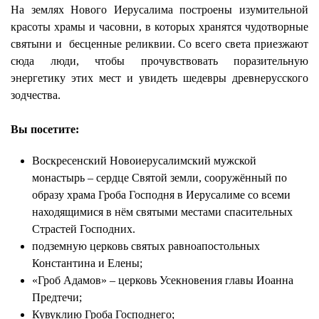
На землях Нового Иерусалима построены изумительной
красоты храмы и часовни, в которых хранятся чудотворные
святыни и бесценные реликвии. Со всего света приезжают
сюда люди, чтобы прочувствовать поразительную
энергетику этих мест и увидеть шедевры древнерусского
зодчества.
Вы посетите:
Воскресенский Новоиерусалимский мужской
монастырь – сердце Святой земли, сооружённый по
образу храма Гроба Господня в Иерусалиме со всеми
находящимися в нём святыми местами спасительных
Страстей Господних.
подземную церковь святых равноапостольных
Константина и Елены;
«Гроб Адамов» – церковь Усекновения главы Иоанна
Предтечи;
Кувуклию Гроба Господнего;