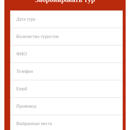
*
*
*