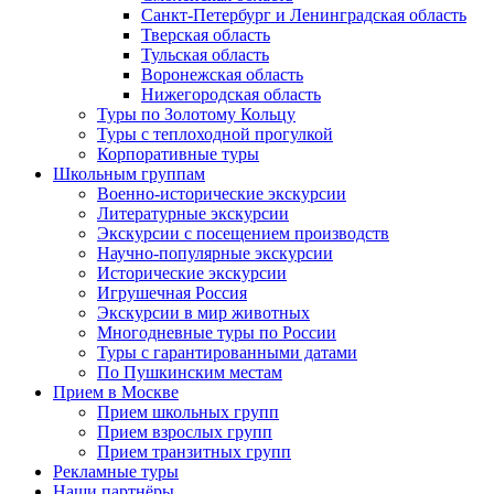
Санкт-Петербург и Ленинградская область
Тверская область
Тульская область
Воронежская область
Нижегородская область
Туры по Золотому Кольцу
Туры с теплоходной прогулкой
Корпоративные туры
Школьным группам
Военно-исторические экскурсии
Литературные экскурсии
Экскурсии с посещением производств
Научно-популярные экскурсии
Исторические экскурсии
Игрушечная Россия
Экскурсии в мир животных
Многодневные туры по России
Туры с гарантированными датами
По Пушкинским местам
Прием в Москве
Прием школьных групп
Прием взрослых групп
Прием транзитных групп
Рекламные туры
Наши партнёры