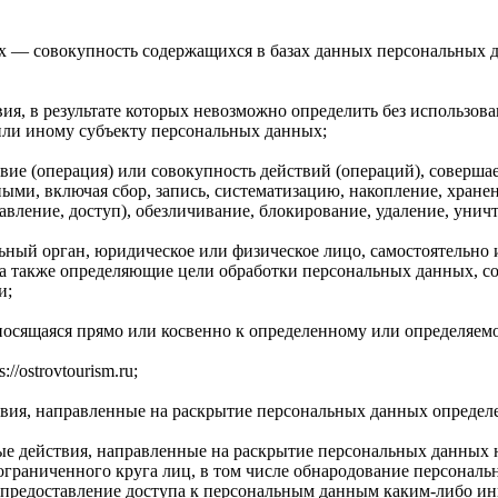
х — совокупность содержащихся в базах данных персональных
ия, в результате которых невозможно определить без использ
ли иному субъекту персональных данных;
вие (операция) или совокупность действий (операций), соверша
ыми, включая сбор, запись, систематизацию, накопление, хранен
тавление, доступ), обезличивание, блокирование, удаление, уни
льный орган, юридическое или физическое лицо, самостоятельно
а также определяющие цели обработки персональных данных, со
и;
сящаяся прямо или косвенно к определенному или определяемому 
//ostrovtourism.ru;
твия, направленные на раскрытие персональных данных определ
ые действия, направленные на раскрытие персональных данных 
граниченного круга лиц, в том числе обнародование персональ
предоставление доступа к персональным данным каким-либо ин